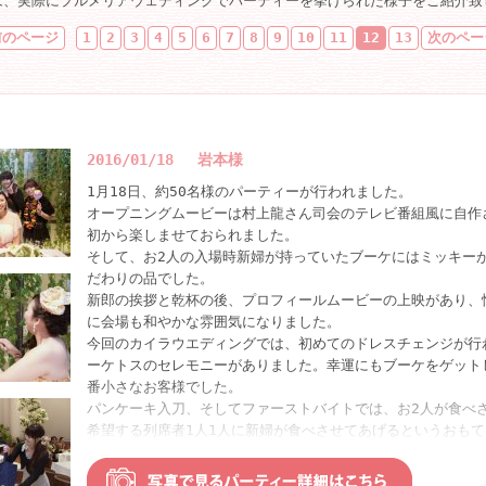
は、実際にプルメリアウェディングでパーティーを挙げられた様子をご紹介致
前のページ
1
2
3
4
5
6
7
8
9
10
11
12
13
次のペー
2016/01/18 岩本様
1月18日、約50名様のパーティーが行われました。
オープニングムービーは村上龍さん司会のテレビ番組風に自作
初から楽しませておられました。
そして、お2人の入場時新婦が持っていたブーケにはミッキー
だわりの品でした。
新郎の挨拶と乾杯の後、プロフィールムービーの上映があり、
に会場も和やかな雰囲気になりました。
今回のカイラウエディングでは、初めてのドレスチェンジが行
ーケトスのセレモニーがありました。幸運にもブーケをゲット
番小さなお客様でした。
パンケーキ入刀、そしてファーストバイトでは、お2人が食べ
希望する列席者1人1人に新婦が食べさせてあげるというおも
た。
余興のビンゴ大会では、18個もの景品を用意され、お2人の選