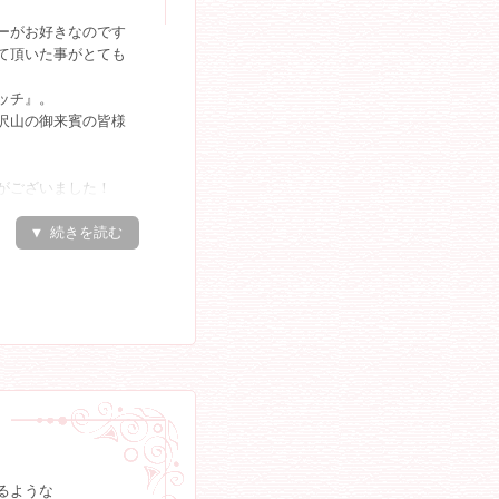
掛けられ表情をうか
ーがお好きなのです
クギター演奏』でご
て頂いた事がとても
寄り添われ、
様の共通のご友人様
ッチ』。
たそうです！！！！
沢山の御来賓の皆様
ビアン」の２曲を演
情を素直に表現でき
がございました！
とても印象的でし
からお祝いのコメン
告でした！
幸せそうなご様子
▼ 続きを読む
真撮影を行っておら
出す声が聞かれ、
し感じさせていただ
お食事がスタート致
りまして、全員にて
！
客様にお越しになら
くはない中、
ッフェでのご案内。
した。
とお二人のお人柄の
の数々です。
た。
た。
ーブルの周りは大変
溢れる映像にお二人
ました事、
した。
るような