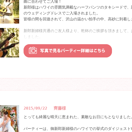
曲に合わせてご入場！
これからのお二人が一生素敵な食卓が囲める様子が目に浮かび
新郎様はハワイの雰囲気満載なハーフパンツのタキシードで、
のウェディングドレスでご入場されました。
会場の盛り上がりがグングン高まる中、パーティーも後半戦へ
皆様の間を回遊されて、沢山の温かい拍手の中、高砂に到着し
ゲストお待ちかねのビンゴゲームです！！！！
数字が出るたびに、喜びとため息の歓声が会場のあちらこちら
新郎新婦様共通のご友人様より、乾杯のご挨拶を頂きまして、
『ビンゴ！！』で当たった方には、さらなる明暗が・・・
しました。
どの景品が当たるかは抽選くじを引いてからのお楽しみ☆ご自
皆様、お食事もお召し上がりになりながら、新郎新婦様の周り
様々な豪華景品が用意され、お二人からの最高のおもてなしと
客様が代わる代わる御撮りになられている姿がとても印象的で
さて・・・テーブル上の景品がすべて配られ、もうビンゴゲー
さて、本日特に盛り上がりを見せた、ゲーム大会がはじまりま
と思われていたその時、新郎新婦から突然のもう一声？！
新郎新婦様お持込のＷiiにて、『マリオカート』のゲームの
なんと、ビンゴに当たらなかった方による敗者復活戦が用意さ
ございます！
す！！！！
今回はなんと！急遽新婦様もご参加されて、４名のご来賓の皆
こちらに見事当選されたのは・・・ラッキーガール様です！！
いました。
気になる景品なのですが、会場皆様びっくり！！！！豪華温泉
実況は客席におかけになられた新郎様！絶妙な実況にて、大盛
今までのカイラウェディングでも、旅行がプレゼントされたな
しょうか？！？！
ゲームをして頂きました４名の皆様には、素敵な参加賞を、１
ゲスト様も最高の笑顔でパーティーは最高の盛り上がりを見せ
ら抽選で１０名様には、素敵な景品が当たり、こちらも大きな
2015/09/22 齊藤様
おりました。
そしてパーティー終盤になり、ここでお二人の愛のヒストリー
とっても綺麗な晴天に恵まれた、素敵なお日にちとなりました
上映。
ゲームが終わり、再び歓談に入りまして、ゲームの余韻に浸り
ここまでのお二人を拝見していると、ご新郎様が終始ご新婦様
パーティーは、御新郎新婦様のハワイでの挙式のダイジェストV
を楽しんでおられました。