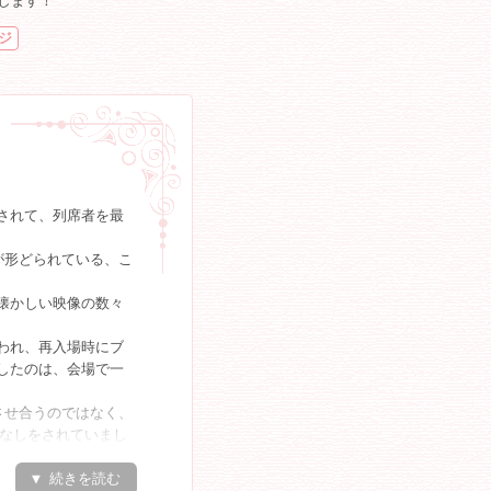
します！
ジ
されて、列席者を最
が形どられている、こ
懐かしい映像の数々
われ、再入場時にブ
したのは、会場で一
させ合うのではなく、
てなしをされていまし
び抜いた品物を、みな
▼ 続きを読む