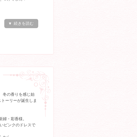
★
舞われ、
▼ 続きを読む
けている様子でした！
様がお写真撮影！
声掛けもあり、
しさを感じまし
ゴゲーム☆
でぎっしり！！
うか？！
、冬の香りを感じ始
アブランドのコーヒ
ストーリーが誕生しま
り上がりな楽しいお
新婦・彩香様。
しいピンクのドレスで