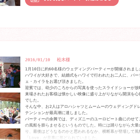
さま笑顔で受け取られていました。
そして、列席者全員での記念撮影をして、終始和やかなパーテ
ました。
2016/01/10 松木様
1月10日に約60名様のウェディングパーティーが開催されまし
ハワイが大好きで、結婚式をハワイで行われたお二人に、パー
ェ・カイラをお選び頂きました。
迎賓では、幼少のころからの写真を使ったスライドショーが放
来場されたお客様は懐かしい映像に盛り上がりながら開演を心
でした。
そんな中、お2人はアロハシャツとムームーのウェディングド
テンションが最高潮に達しました。
パーティーの余興では、ディズニーのユーロビート曲にのせて
の風船を膨らませるというものでした。時には踊りながら大量
り、最後はどうなるのかと思われるなか、横断幕が登場して風
「Love」が見事に形どられていました。