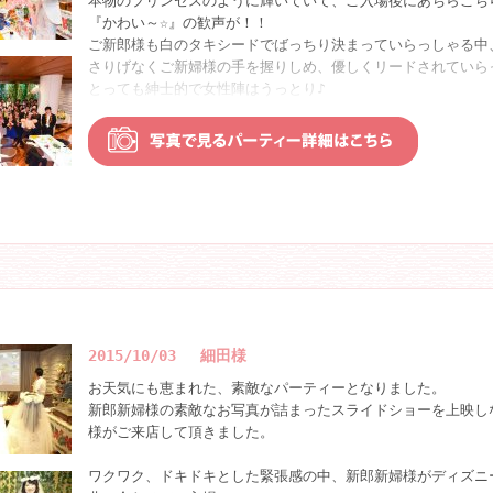
本物のプリンセスのように輝いていて、ご入場後にあちらこち
カイラのパンケーキを楽しみにしてくださっていたゲスト様も
『かわい～☆』の歓声が！！
ウェディングパーティー限定の『ビュッフェスタイル』を思う
ご新郎様も白のタキシードでばっちり決まっていらっしゃる中
お楽しみいただいている様子でした！！
さりげなくご新婦様の手を握りしめ、優しくリードされていら
とっても紳士的で女性陣はうっとり♪
そしてパーティーを締めくくるＤＶＤでのお祝いメッセージ。
そしてラブラブなお二人を象徴するダッフィー＆シェリーメイ
スクリーンに映し出されるたくさんの方々からの心温まるメッ
一緒にお目見えし、会場はお二人、ゲスト皆様の笑顔に包まれ
お二人ともとても感動的な表情を浮かべられ、最高の締めくく
最後はご新郎様のご挨拶！
さて、いよいよパーティーがスタートです☆★
こんなにたくさんのご友人様が駆けつけてくださるお二人は、
ご新郎様ご挨拶では、徐々に緊張の糸もほぐれ、ご新郎様の表
きっとこれからも素敵なご縁に囲まれながら、素晴らしい家庭
れ・・・
ょう☆彡
いや、ご新婦様が可愛らしすぎて、にやけが止まらないご様子
ゲスト様の笑顔が溢れる素敵なウェディングパーティーでした
そして続く乾杯のご発声では、ご友人様からの温かい祝福の合
が
良祐様、遥様ご結婚誠におめでとうございます！！
掛け声として使われ、
お二人のウェディングの思い出を刻むことができ、スタッフ一
会場の一体感が一気に生まれました♪
2015/10/03 細田様
おります。
またご夫婦揃って、いつでもカフェ・カイラに遊びにいらして
お天気にも恵まれた、素敵なパーティーとなりました。
歓談では、高砂にお二人を囲むご友人様たちで溢れ、
新郎新婦様の素敵なお写真が詰まったスライドショーを上映し
とってもにぎやかなムードが続きました！
様がご来店して頂きました。
そしてお二人の初めての共同作業・ウェディングケーキカット
こちらでもご新郎様が優しくリードされながら時折見つめ合う
ワクワク、ドキドキとした緊張感の中、新郎新婦様がディズニ
ファーストバイトでスプーン上にお互いの愛情サイズを込めな