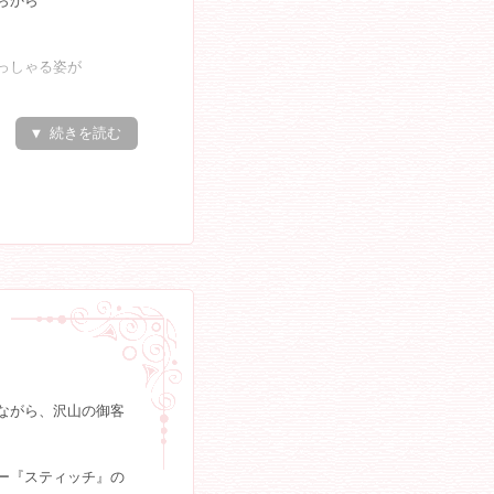
らから
多くおられ、
存分
、
っしゃる姿が
のバルーンも
セージに、
ていました！！
▼ 続きを読む
りとなりました☆彡
情も素敵な笑顔が溢
を築かれることでし
でしょうか？♡
♪
言葉『ア・モーレ』
同大変嬉しく思って
くださいね☆彡
ながら、沢山の御客
も披露！！
お二人で、
ー『スティッチ』の
がら『あ～ん！』♪