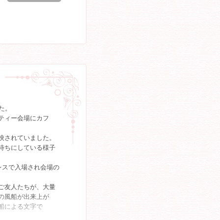
ィーがお開きになり
た。
ティー会場にカフ
映されていました。
待ちにしている様子
レスで入場され会場の
ご友人たちが、大量
の風船が出来上が
船による文字で