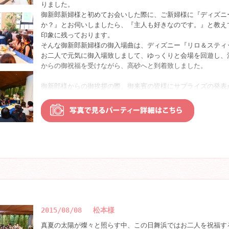
れ、
りました。
時には優しく手を添えられたり、時にはご新婦様に優しく声を
御新郎新婦様と初めてお会いした際に、ご新婦様に『ディズニ
さて、本日２つ目のイベント、新郎新婦様を含む、『クラシッ
がったり、
か？』とお伺いしましたら、『主人も好きなのです。』と教え
ざいます。
そしてそれに可愛らしい素敵な笑顔でこたえられるご新婦様が
印象に残っております。
こちらは、大学時代からのサークル活動をされていた新郎新婦
本当に理想のご夫婦のように見受けられました。
そんな御新郎新婦様の御入場曲は、ディズニー『リロ＆スティ
と共に演奏して頂きました。
そんなお二人はなんと・・・出逢いから９年目を迎えられてい
お二人で元気に御入場致しまして、ゆっくりと会場を回遊し、
総勢１０名様にて、「アンダーザシー」「パイレーツオブカリ
長い年月を共に過ごしてきても、お互いに思いやりを持ち、愛
からの御祝福を受けながら、高砂へと到着致しました。
奏して頂きました。
るような素敵な関係は、
この９年間が育まれてきたものかもしれませんね♪
御新郎様からの御挨拶の際、御来賓の皆様にサプライズの発表
新郎新婦様の素敵なご様子や、ご来賓の皆様の温かい雰囲気が
ＤＶＤの最後には、高校時代にお世話になっていた担任の先生
なんと、なんと、御新婦様のお腹に新しい命が宿ったとの御報
た。
トがあり、
御来賓の皆様の、どよめきと拍手に包まれた御新郎新婦様のお
演奏後は、ギターをお持ちになられながら、ご来賓の皆様と写
新郎新婦様だけでなく、会場のご友人様からも懐かしさを思い
は、一生忘れない思い出となったかと思います。
れました。
このパーティーが皆様にとって素敵な時間となりました事を少
くことができました☆
そして、嬉しい御報告とお二人の御結婚に乾杯が執り行われ、
さて、楽しいパーティーの時間も間もなく終わりに近づいて参
しました。
集合写真を御撮りになられました。
最後にパーティーにご参加してくださった皆様との集合写真！
このように皆様で御並びになられますと、本当にたくさんの御
大人になり、それぞれの道を歩む中でなかなか会える機会も多
お食事は、カフェ・カイラ自慢のお料理を取り揃えました、ブ
れて頂けたのだと、改めてお二人のご人望の厚さに感動致しま
こうして懐かしい頃のご友人に囲まれ笑顔に溢れたのは、きっ
こちらはカイラウェディングでしかお召上がり頂けないお料理
表れですね☆彡
御来賓の皆様も数々のお料理に舌鼓を打っていらっしゃいまし
ここで、ご友人様より素敵なサプライズのご用意がございまし
御新郎新婦様とのお写真撮影や、会話をされる方でお二人のテ
お二人にDVDの上映をさせて頂き、とっても温かいユーモアの
広樹様、彩香様この度はご結婚誠におめでとうございました☆★
賑わっておりました。
2015/08/08 松本様
も、ご来賓の皆様もとても楽しんでおられました。
お二人の貴重な門出をカイラウェディングでお過ごしいただき
そして、お二人へご友人様より素敵なプレゼントが贈呈されま
真夏の太陽が燦々と照らす中、この日舞浜ではお二人を祝福す
スタッフ一同大変嬉しく思っております♪