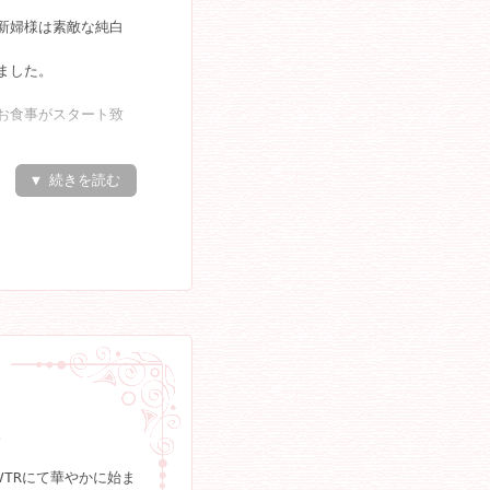
ます☆彡
新婦様は素敵な純白
！
ました。
から聞こえる中、
お食事がスタート致
身の運次第！！
でお写真を沢山の御
なりました☆彡
した。
▼ 続きを読む
ムも終了。
した！
１位を当てるゲームで
れていたので
様にて３ゲームを行
！！
旅館ペア宿泊券☆★
り上がりでした。
んてことはあったで
位を当てられた方か
ました♪♪
盛り上がりを見せて
をご紹介するＤＶＤ
。
ながら、皆様お食事
を優しくフォローさ
TRにて華やかに始ま