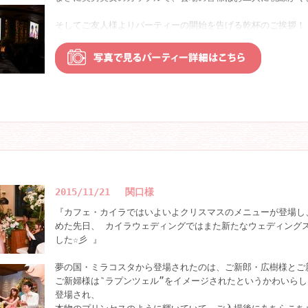
そしてご友人様よりパーティーの開始を告げる乾杯のご挨拶！
『乾杯っ！』の合図に会場のテンションもグングン上がります☆
歓談ではカフェ・カイラ自慢のハワイアン・ビュッフェも振る
ゲストの皆様からは早速ご満悦の表情♪ お味もご満足いただ
高砂では、ご夫婦となられたお二人を囲み、たくさんのご友人
ご新郎様はビールがお得意なようで、親しいご友人様からのお
一気に飲みほしちゃった場面も・・・。ご新郎・良祐様の男ら
た！！
パーティーの中盤には、ゲスト皆様もドキドキわくわくのビン
景品がセッティングされたテーブルにはたくさんのプレゼント
かなり大きな包みもありますが・・・さて何が当たるのでしょ
2015/11/21 関口様
次々に『ビンゴ！』で当たられたゲスト様☆彡
『カフェ・カイラではいよいよクリスマスのメニューが登場し
中には、アノ話題のワンダフルな腹筋マシーンや人気インテリ
めた先日、 カイラウェディングではまた新たなウェディング
ーメーカーなど
した☆彡 』
超豪華ギフトにゲストのテンションもＭＡＸです☆★
幹事様の強力なサポートの元、会場が一体となり、まさに大盛
夢の国・ミラコスタから登場されたのは、ご新郎・広樹様とご
時間でした！！
ご新婦様は‶ラプンツェル”をイメージされたというかわいら
登場され、
ビンゴゲームの後は、デザートタイム♪