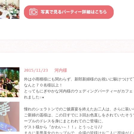
お2人にちなんだ問題を出すクイズ大会では、プレゼントにデ
のほかカフェ・カイラの食事券も登場しました。
そして、ハワイ挙式のスライドショーの放映など、数多くのお
より皆様への謝辞と全員での写真撮影が行われて、大拍手の中
た。
2015/11/23 河内様
外は小雨模様にも関わらず、新郎新婦様のお祝いに駆けつけて
なんと７０名様以上！
とってもにぎやかな河内様のウェディングパーティーがカフェ
れました☆★
憧れのシェラトンでのご披露宴を終えたお二人は、さらに装い
ご新婦の遥様は、この日すでに３回お色直しをされていたそう
ープルのドレスを身にまとわれてのご登場に、
ゲスト様から『かわい～！！』とうっとり♪♪
まさに美男美女のカップルで、会場の皆様はお二人に視線がく