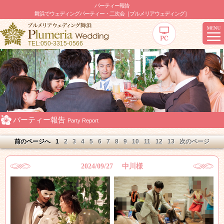
パーティー報告
舞浜でウェディングパーティー・二次会［プルメリアウェディング］
TEL:050-3315-0566
パーティー報告
Party Report
前のページへ
1
2
3
4
5
6
7
8
9
10
11
12
13
次のページ
2024/09/27 中川様