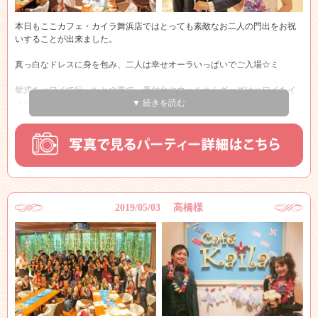
” ありがとうございました ”
本日もここカフェ・カイラ舞浜店ではとっても素敵なお二人の門出をお祝
いすることが出来ました。
末永い幸せをカフェ・カイラ舞浜店プルメリアウェディングスタッフ一同
心よりお祈り申し上げます！！
真っ白なドレスに身を包み、二人は幸せオーラいっぱいでご入場☆ミ
本当におめでとうございます！！
挙式をハワイで行ったとの事で、受付台やウェルカムグッズはハワイをイ
メージ～♪”
▼ 続きを読む
メインテーブルでは、新郎新婦様を中心に皆様写真撮影会を！！
皆さんで、アロハポーズ☆
今回のパーティーで、感動的だったのが
新郎様から新婦様にサプライズでお手紙を！！
新婦様はとても驚いておりました♪
2019/05/03 高橋様
『本当におめでとうございます』
おふたりの末永い幸せをカフェ・カイラ舞浜店
プルメリアウェディングスタッフ一同心よりお祈り申し上げます！！