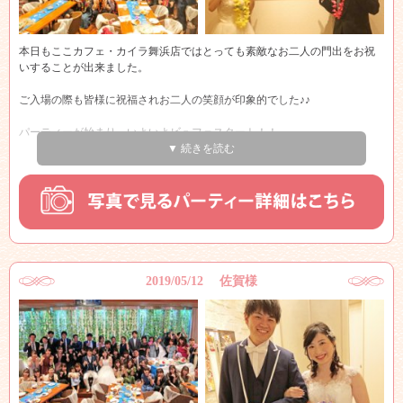
本日もここカフェ・カイラ舞浜店ではとっても素敵なお二人の門出をお祝
いすることが出来ました。
ご入場の際も皆様に祝福されお二人の笑顔が印象的でした♪♪
パーティーが始まり、いよいよビュフェスタート！！
▼ 続きを読む
会場内では、新郎新婦様と写真を撮られたりなどのお時間を過ごされてい
ました～♪
ハート～♪
途中、店内の曲が変わり、パーティー会場のゲスト様がどんどん踊りだす
という
フラッシュモブをサプライズなされました。
2019/05/12 佐賀様
最後には新郎新婦さまも一緒に踊られて、何も知らなかったゲスト様はと
ても驚かれており
サプライズは成功でした☆
感動しました～！！
最後も笑顔での退場で、私たちもとても幸せな気持ちになりました☆