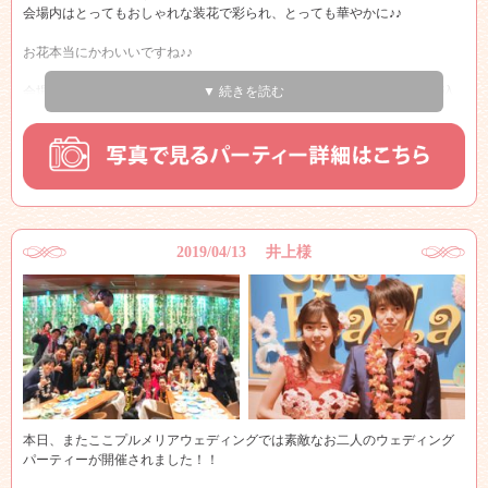
会場内はとってもおしゃれな装花で彩られ、とっても華やかに♪♪
ゃったネックレスのプレゼントとお手紙☆☆
お花本当にかわいいですね♪♪
そして、新婦様から新郎様へのサプライズは新郎様が大好きな歌手の映像
を大型スクリーンに映し出し、一緒に歌おうとのサプライズ！！
会場に披露宴で使用されたお花をお持込頂く事も可能ですので是非お持込
▼ 続きを読む
下さいませ♪♪
会場内はライブ会場のようにとっても盛り上がりました！！
お二人の装いもマリンテイストでとっても会場の雰囲気と合っていて素敵
こんなお互いを想いあうおふたりの末永い幸せをカフェ・カイラ舞浜店プ
☆★
ルメリアウェディングスタッフ一同心よりお祈り申し上げます！！
会場内では様々なお客様と一緒にお話しを楽しまれ、新郎新婦様もとって
も楽しそうでした♪♪
本当におめでとうございます！！
2019/04/13 井上様
ウェディングでは本当に幸せな空気が流れて会場にいる私たちも幸せな気
持ちになります☆★
そして今回はなんといっても幹事様の司会が名司会で会場はとっても盛り
上がり、終始笑いが絶えないパーティーとなりました！！
とっても素敵なご友人に囲まれ新郎新婦様とっても幸せですね！！
これからの松下様の末永いお幸せを心よりお祈り申し上げます！！
本日、またここプルメリアウェディングでは素敵なお二人のウェディング
パーティーが開催されました！！
本当におめでとうございます！！