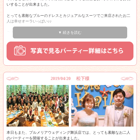
プルメリアのお部屋が光に包まれての退場でとても感動的でした
いすることが出来ました。
『本当におめでとうございます』
とっても素敵なブルーのドレスとカジュアルなスーツでご来店されたお二
人は幸せオーラいっぱい♪♪
おふたりの末永い幸せをカフェ・カイラ舞浜店プルメリアウェディングス
タッフ一同心よりお祈り申し上げます！！
ご入場の際も皆様に祝福されお二人の笑顔が印象的でした♪♪
▼ 続きを読む
パーティーが始まり、いよいよビュフェスタート！！
ゲストの皆様は何をとろうか迷いながらとっても楽しそうですね☆☆
メインテーブルでは、新郎新婦様を中心に皆様写真撮影会！！
皆さんとってもいい笑顔されていますね♪♪
披露宴とは違って２次会ではこのように自由に行き来ができるのが、良い
2019/04/20 松下様
所！！
是非たくさん新郎新婦様と一緒にお話しを楽しんだり、お写真撮ってお楽
しみ下さいませ♪♪
そして、大島様パーティーで一番思い出に残ったのが、お互いにサプライ
ズを用意されていたところ！！
お互いのことを想い、喜んで欲しいという気持ちがとっても素敵ですね
（泣）
本日もまた、プルメリアウェディング舞浜店では、とっても素敵なお二人
感動しました！！
のパーティーを開催することが出来ました。
新郎様から新婦様へのサプライズは、新婦様がずっと欲しがっていらっし