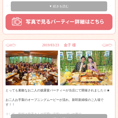
会場内ではオープニングDVDが流れ、会場の皆様の気持ちは高まりました!
▼ 続きを読む
かわいい風船をお二人でお持ちになり、
いよいよ新郎新婦様のご入場です!!
2019/03/23 金子 様
とっても素敵なお二人の披露宴パーティーが当店にて開催されました☆★
お二人お手製のオープニングムービーが流れ、新郎新婦様のご入場で
す！！
そして、乾杯は息子さんの可愛い元気いっぱいの声で