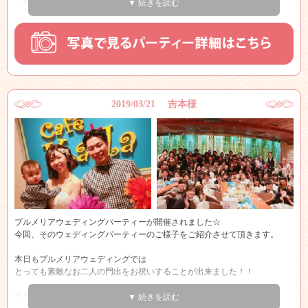
『乾杯！！』
▼ 続きを読む
会場は一気に笑顔でいっぱいになりました♪♪
ゲストの方を想って沢山のおもてなしの品がテーブルには並べられ、会場
のゲストの皆さまはとてもうれしそう♪♪
こういうおもてなしの心、素敵ですよね♪♪
2019/03/21 吉本様
また、再入場されたお二人の先頭には息子さんが！！
とっても可愛く終始癒されました♪♪
最後には新婦様からのサプライズのお手紙もあり、とても温かい素敵なパ
ーティーとなりました。
金子様ご夫妻そしてお子様の末永いお幸せを心よりお祈り申し上げま
す！！
プルメリアウェディングパーティーが開催されました☆
本当におめでとうございます！！
今回、そのウェディングパーティーのご様子をご紹介させて頂きます。
本日もプルメリアウェディングでは
とっても素敵なお二人の門出をお祝いすることが出来ました！！
大きなお花をもちご登場されたお二人はとっても
▼ 続きを読む