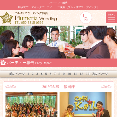
パーティー報告
舞浜でウェディングパーティー・二次会［プルメリアウェディング］
TEL:050-3315-0566
パーティー報告
Party Report
前のページ
1
2
3
4
5
6
7
8
9
10
11
12
13
次のページ
2019/05/25 飯田様