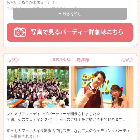
お祝いする事が出来ました！！
スタイリッシュなネイビーのタキシードと、
カジュアルダウンされた
▼ 続きを読む
とってもかわいいドレスでご入場されたお二人♪♪
溢れんばかりの拍手で迎えられたお二人は
とびっきりの笑顔で
とっても幸せそうでした☆
2019/03/24 島津様
プルメリアウェディングパーティーが開催されました☆
今回、そのウェディングパーティーのご様子をご紹介させて頂きます。
本日もカフェ・カイラ舞浜店ではステキなお二人のウェディングパーティ
ーが開催されました!!