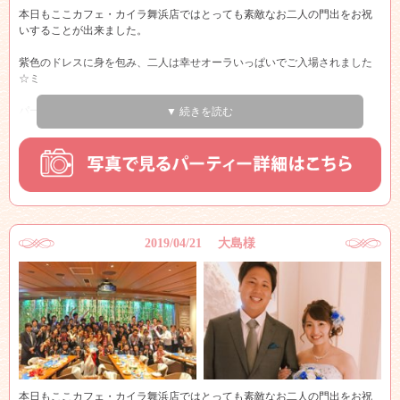
本日もここカフェ・カイラ舞浜店ではとっても素敵なお二人の門出をお祝
いすることが出来ました。
紫色のドレスに身を包み、二人は幸せオーラいっぱいでご入場されました
☆ミ
パーティーが始まり、いよいよビュフェスタート！！
▼ 続きを読む
ゲストの皆様は何をとろうか迷いながらとっても楽しそうですね☆☆
メインテーブルでは、新郎新婦様を中心に皆様写真撮影会！！
皆さんとってもいい笑顔されていますね♪♪
新郎新婦様はゲストの皆様のテーブルを一緒に
2019/04/21 大島様
まわるなど、仲のいいお二人～♪
披露宴とは違って２次会ではこのように自由に行き来ができるのが、良い
所ですね！！
是非たくさん新郎新婦様と一緒にお話しを楽しんだり、お写真撮ってお楽
しみ下さいませ♪♪
ゲストの皆様がお持ちのペンライトで退場となり、
本日もここカフェ・カイラ舞浜店ではとっても素敵なお二人の門出をお祝