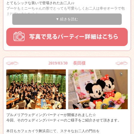
とてもシックな装いで登場されたお二人♪♪
ブーケもミニーちゃんの形でとっても可愛らしくお二人は幸せオーラで包
まれていました！！
▼ 続きを読む
乾杯のご発声と共に、パーティーはスタート！！
皆様新郎新婦様のところに群がり、お写真を沢山撮っていらっしゃいまし
た♪♪
お二人もとっても嬉しそう☆彡
このようにお写真を高砂で撮っていただいても後ろがグリーンカーテンで
すのでとってもきれいですね♪♪
2019/03/30 長田様
本当にこのようにご友人の方々とのお時間を大切に過ごして頂けて私共も
とても嬉しく思いました！！
井上様ご夫妻の末永いお幸せを心よりお祈り申し上げます！！
本当におめでとうございます！！
プルメリアウェディングパーティーが開催されました☆
今回、そのウェディングパーティーのご様子をご紹介させて頂きます。
本日もカフェカイラ舞浜店にて、ステキなお二人の門出を