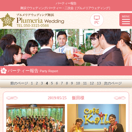
パーティー報告
舞浜でウェディングパーティー・二次会［プルメリアウェディング］
TEL:050-3315-0566
パーティー報告
Party Report
前のページ
1
2
3
4
5
6
7
8
9
10
11
12
13
次のページ
2019/05/25 飯田様