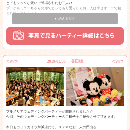
とてもシックな装いで登場されたお二人♪♪
ブーケもミニーちゃんの形でとっても可愛らしくお二人は幸せオーラで包
まれていました！！
▼ 続きを読む
乾杯のご発声と共に、パーティーはスタート！！
皆様新郎新婦様のところに群がり、お写真を沢山撮っていらっしゃいまし
た♪♪
お二人もとっても嬉しそう☆彡
このようにお写真を高砂で撮っていただいても後ろがグリーンカーテンで
すのでとってもきれいですね♪♪
2019/03/30 長田様
本当にこのようにご友人の方々とのお時間を大切に過ごして頂けて私共も
とても嬉しく思いました！！
井上様ご夫妻の末永いお幸せを心よりお祈り申し上げます！！
本当におめでとうございます！！
プルメリアウェディングパーティーが開催されました☆
今回、そのウェディングパーティーのご様子をご紹介させて頂きます。
本日もカフェカイラ舞浜店にて、ステキなお二人の門出を