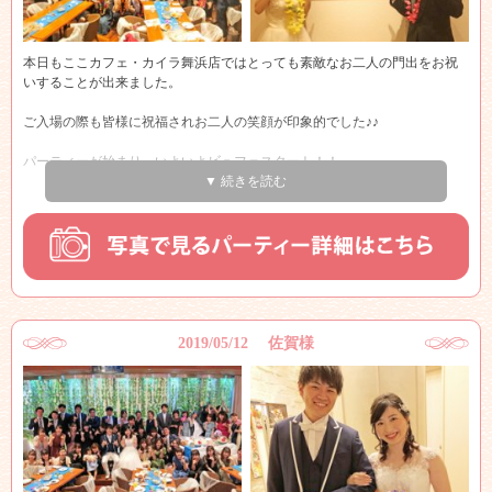
本日もここカフェ・カイラ舞浜店ではとっても素敵なお二人の門出をお祝
いすることが出来ました。
ご入場の際も皆様に祝福されお二人の笑顔が印象的でした♪♪
パーティーが始まり、いよいよビュフェスタート！！
▼ 続きを読む
会場内では、新郎新婦様と写真を撮られたりなどのお時間を過ごされてい
ました～♪
ハート～♪
途中、店内の曲が変わり、パーティー会場のゲスト様がどんどん踊りだす
という
フラッシュモブをサプライズなされました。
2019/05/12 佐賀様
最後には新郎新婦さまも一緒に踊られて、何も知らなかったゲスト様はと
ても驚かれており
サプライズは成功でした☆
感動しました～！！
最後も笑顔での退場で、私たちもとても幸せな気持ちになりました☆