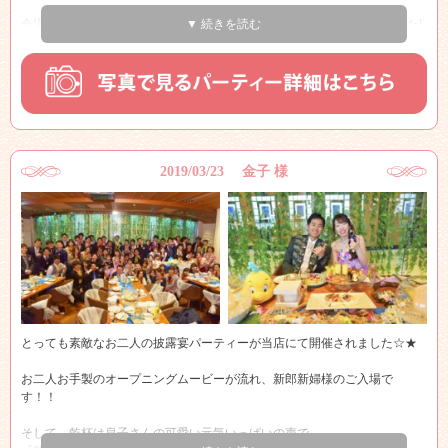
会場内ではオープニングDVDが流れ、会場の皆様の気持ちは高まりました!
▼ 続きを読む
かわいい風船をお二人でお持ちになり、
いよいよ新郎新婦様のご入場です!!
2019/03/23 金子 様
とっても素敵なお二人の披露宴パーティーが当店にて開催されました☆★
お二人お手製のオープニングムービーが流れ、新郎新婦様のご入場で
す！！
そして、乾杯は息子さんの可愛い元気いっぱいの声で