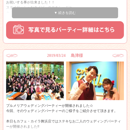
お祝いする事が出来ました！！
スタイリッシュなネイビーのタキシードと、
カジュアルダウンされた
▼ 続きを読む
とってもかわいいドレスでご入場されたお二人♪♪
溢れんばかりの拍手で迎えられたお二人は
とびっきりの笑顔で
とっても幸せそうでした☆
2019/03/24 島津様
プルメリアウェディングパーティーが開催されました☆
今回、そのウェディングパーティーのご様子をご紹介させて頂きます。
本日もカフェ・カイラ舞浜店ではステキなお二人のウェディングパーティ
ーが開催されました!!