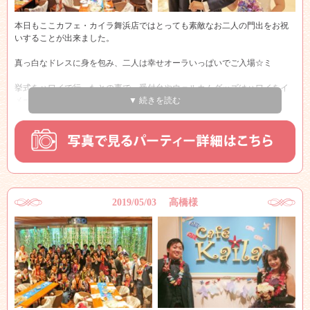
” ありがとうございました ”
本日もここカフェ・カイラ舞浜店ではとっても素敵なお二人の門出をお祝
いすることが出来ました。
末永い幸せをカフェ・カイラ舞浜店プルメリアウェディングスタッフ一同
心よりお祈り申し上げます！！
真っ白なドレスに身を包み、二人は幸せオーラいっぱいでご入場☆ミ
本当におめでとうございます！！
挙式をハワイで行ったとの事で、受付台やウェルカムグッズはハワイをイ
メージ～♪”
▼ 続きを読む
メインテーブルでは、新郎新婦様を中心に皆様写真撮影会を！！
皆さんで、アロハポーズ☆
今回のパーティーで、感動的だったのが
新郎様から新婦様にサプライズでお手紙を！！
新婦様はとても驚いておりました♪
2019/05/03 高橋様
『本当におめでとうございます』
おふたりの末永い幸せをカフェ・カイラ舞浜店
プルメリアウェディングスタッフ一同心よりお祈り申し上げます！！