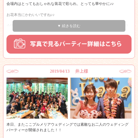
会場内はとってもおしゃれな装花で彩られ、とっても華やかに♪♪
ゃったネックレスのプレゼントとお手紙☆☆
お花本当にかわいいですね♪♪
そして、新婦様から新郎様へのサプライズは新郎様が大好きな歌手の映像
を大型スクリーンに映し出し、一緒に歌おうとのサプライズ！！
会場に披露宴で使用されたお花をお持込頂く事も可能ですので是非お持込
▼ 続きを読む
下さいませ♪♪
会場内はライブ会場のようにとっても盛り上がりました！！
お二人の装いもマリンテイストでとっても会場の雰囲気と合っていて素敵
こんなお互いを想いあうおふたりの末永い幸せをカフェ・カイラ舞浜店プ
☆★
ルメリアウェディングスタッフ一同心よりお祈り申し上げます！！
会場内では様々なお客様と一緒にお話しを楽しまれ、新郎新婦様もとって
も楽しそうでした♪♪
本当におめでとうございます！！
2019/04/13 井上様
ウェディングでは本当に幸せな空気が流れて会場にいる私たちも幸せな気
持ちになります☆★
そして今回はなんといっても幹事様の司会が名司会で会場はとっても盛り
上がり、終始笑いが絶えないパーティーとなりました！！
とっても素敵なご友人に囲まれ新郎新婦様とっても幸せですね！！
これからの松下様の末永いお幸せを心よりお祈り申し上げます！！
本日、またここプルメリアウェディングでは素敵なお二人のウェディング
パーティーが開催されました！！
本当におめでとうございます！！