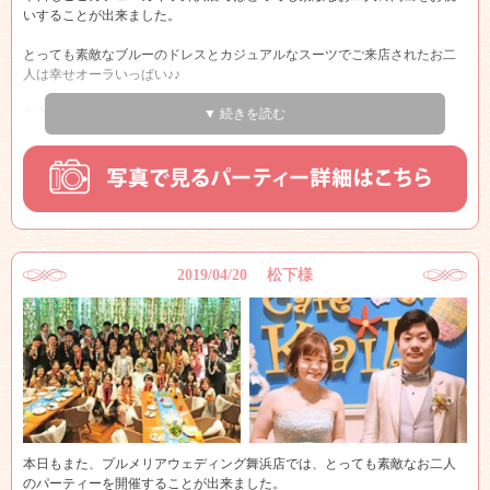
プルメリアのお部屋が光に包まれての退場でとても感動的でした
いすることが出来ました。
『本当におめでとうございます』
とっても素敵なブルーのドレスとカジュアルなスーツでご来店されたお二
人は幸せオーラいっぱい♪♪
おふたりの末永い幸せをカフェ・カイラ舞浜店プルメリアウェディングス
タッフ一同心よりお祈り申し上げます！！
ご入場の際も皆様に祝福されお二人の笑顔が印象的でした♪♪
▼ 続きを読む
パーティーが始まり、いよいよビュフェスタート！！
ゲストの皆様は何をとろうか迷いながらとっても楽しそうですね☆☆
メインテーブルでは、新郎新婦様を中心に皆様写真撮影会！！
皆さんとってもいい笑顔されていますね♪♪
披露宴とは違って２次会ではこのように自由に行き来ができるのが、良い
2019/04/20 松下様
所！！
是非たくさん新郎新婦様と一緒にお話しを楽しんだり、お写真撮ってお楽
しみ下さいませ♪♪
そして、大島様パーティーで一番思い出に残ったのが、お互いにサプライ
ズを用意されていたところ！！
お互いのことを想い、喜んで欲しいという気持ちがとっても素敵ですね
（泣）
本日もまた、プルメリアウェディング舞浜店では、とっても素敵なお二人
感動しました！！
のパーティーを開催することが出来ました。
新郎様から新婦様へのサプライズは、新婦様がずっと欲しがっていらっし