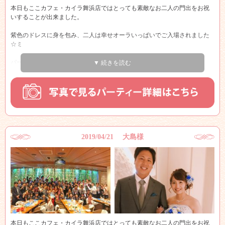
本日もここカフェ・カイラ舞浜店ではとっても素敵なお二人の門出をお祝
いすることが出来ました。
紫色のドレスに身を包み、二人は幸せオーラいっぱいでご入場されました
☆ミ
パーティーが始まり、いよいよビュフェスタート！！
▼ 続きを読む
ゲストの皆様は何をとろうか迷いながらとっても楽しそうですね☆☆
メインテーブルでは、新郎新婦様を中心に皆様写真撮影会！！
皆さんとってもいい笑顔されていますね♪♪
新郎新婦様はゲストの皆様のテーブルを一緒に
2019/04/21 大島様
まわるなど、仲のいいお二人～♪
披露宴とは違って２次会ではこのように自由に行き来ができるのが、良い
所ですね！！
是非たくさん新郎新婦様と一緒にお話しを楽しんだり、お写真撮ってお楽
しみ下さいませ♪♪
ゲストの皆様がお持ちのペンライトで退場となり、
本日もここカフェ・カイラ舞浜店ではとっても素敵なお二人の門出をお祝