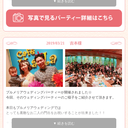
『乾杯！！』
▼ 続きを読む
会場は一気に笑顔でいっぱいになりました♪♪
ゲストの方を想って沢山のおもてなしの品がテーブルには並べられ、会場
のゲストの皆さまはとてもうれしそう♪♪
こういうおもてなしの心、素敵ですよね♪♪
2019/03/21 吉本様
また、再入場されたお二人の先頭には息子さんが！！
とっても可愛く終始癒されました♪♪
最後には新婦様からのサプライズのお手紙もあり、とても温かい素敵なパ
ーティーとなりました。
金子様ご夫妻そしてお子様の末永いお幸せを心よりお祈り申し上げま
す！！
プルメリアウェディングパーティーが開催されました☆
本当におめでとうございます！！
今回、そのウェディングパーティーのご様子をご紹介させて頂きます。
本日もプルメリアウェディングでは
とっても素敵なお二人の門出をお祝いすることが出来ました！！
大きなお花をもちご登場されたお二人はとっても
▼ 続きを読む