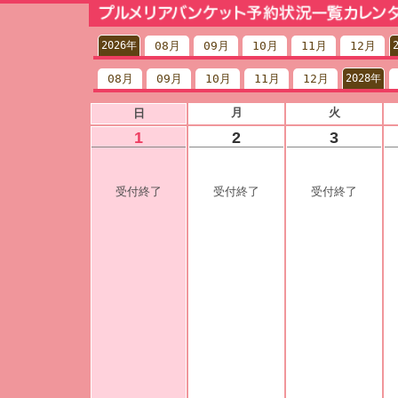
2026年
08月
09月
10月
11月
12月
08月
09月
10月
11月
12月
2028年
月
火
日
1
2
3
受付終了
受付終了
受付終了