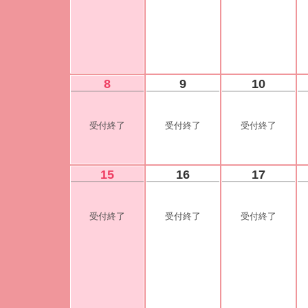
8
9
10
受付終了
受付終了
受付終了
15
16
17
受付終了
受付終了
受付終了