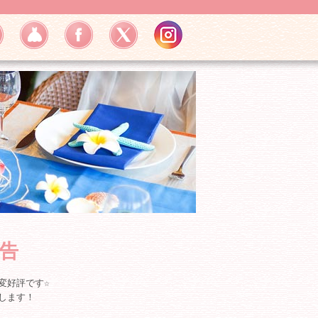
告
変好評です☆
します！